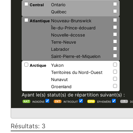
Ontario
Central
Québec
Nouveau-Brunswick
Atlantique
Île-du-Prince-édouard
Nouvelle-écosse
Terre-Neuve
Labrador
Saint-Pierre-et-Miquelon
Yukon
Arctique
Territoires du Nord-Ouest
Nunavut
Groenland
Ayant le(s) statut(s) de répartition suivant(s) :
INDIGÈNE
INTRODUIT
EPHEMÈRE
D
Résultats: 3