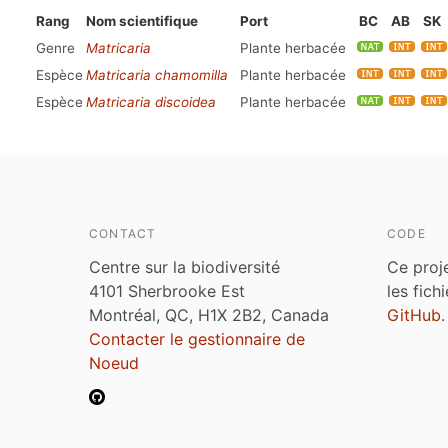
Rang
Nom scientifique
Port
BC
AB
SK
Genre
Matricaria
Plante herbacée
Espèce
Matricaria chamomilla
Plante herbacée
Espèce
Matricaria discoidea
Plante herbacée
CONTACT
CODE
Centre sur la biodiversité
Ce proj
4101 Sherbrooke Est
les fich
Montréal, QC, H1X 2B2, Canada
GitHub
.
Contacter le gestionnaire de
Noeud