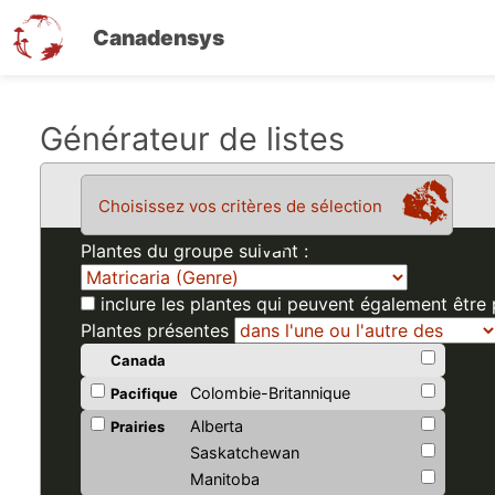
Canadensys
Aller
Générateur de listes
au
contenu
Choisissez vos critères de sélection
principal
Plantes du groupe suivant :
inclure les plantes qui peuvent également être
Plantes présentes
Canada
Colombie-Britannique
Pacifique
Alberta
Prairies
Saskatchewan
Manitoba