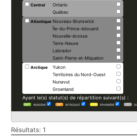
Ontario
Central
Québec
Nouveau-Brunswick
Atlantique
Île-du-Prince-édouard
Nouvelle-écosse
Terre-Neuve
Labrador
Saint-Pierre-et-Miquelon
Yukon
Arctique
Territoires du Nord-Ouest
Nunavut
Groenland
Ayant le(s) statut(s) de répartition suivant(s) :
INDIGÈNE
INTRODUIT
EPHEMÈRE
D
Résultats: 1