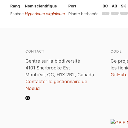
Rang
Nom scientifique
Port
BC
AB
SK
Espèce
Hypericum virginicum
Plante herbacée
CONTACT
CODE
Centre sur la biodiversité
Ce proj
4101 Sherbrooke Est
les fich
Montréal, QC, H1X 2B2, Canada
GitHub
.
Contacter le gestionnaire de
Noeud