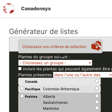
Canadensys
Aller
Générateur de listes
au
contenu
Choisissez vos critères de sélection
principal
Plantes du groupe suivant :
inclure les plantes qui peuvent également être
Plantes présentes
Canada
Colombie-Britannique
Pacifique
Alberta
Prairies
Saskatchewan
Manitoba