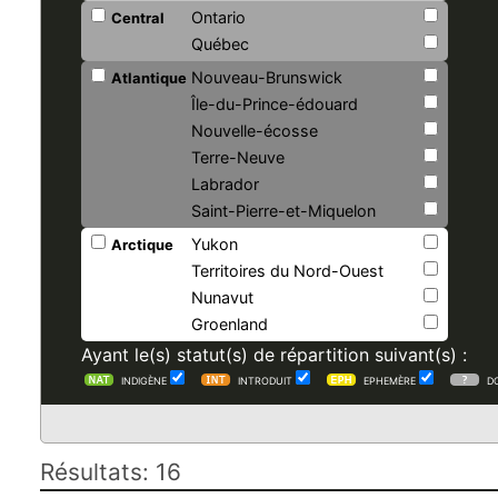
Ontario
Central
Québec
Nouveau-Brunswick
Atlantique
Île-du-Prince-édouard
Nouvelle-écosse
Terre-Neuve
Labrador
Saint-Pierre-et-Miquelon
Yukon
Arctique
Territoires du Nord-Ouest
Nunavut
Groenland
Ayant le(s) statut(s) de répartition suivant(s) :
INDIGÈNE
INTRODUIT
EPHEMÈRE
D
Résultats: 16