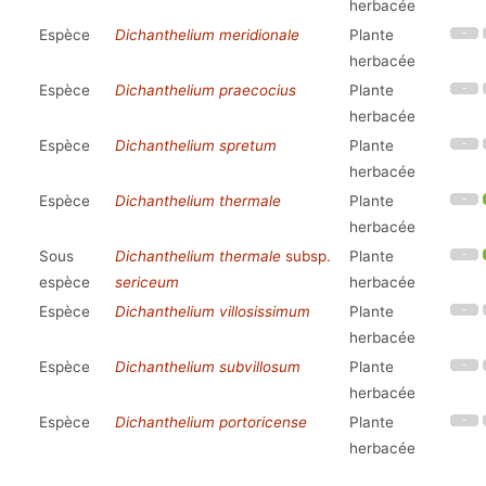
herbacée
Espèce
Dichanthelium meridionale
Plante
herbacée
Espèce
Dichanthelium praecocius
Plante
herbacée
Espèce
Dichanthelium spretum
Plante
herbacée
Espèce
Dichanthelium thermale
Plante
herbacée
Sous
Dichanthelium thermale
subsp.
Plante
espèce
sericeum
herbacée
Espèce
Dichanthelium villosissimum
Plante
herbacée
Espèce
Dichanthelium subvillosum
Plante
herbacée
Espèce
Dichanthelium portoricense
Plante
herbacée