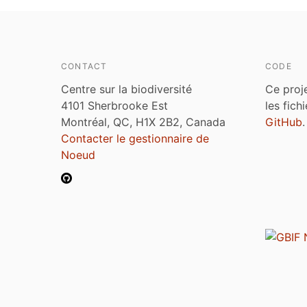
CONTACT
CODE
Centre sur la biodiversité
Ce proj
4101 Sherbrooke Est
les fich
Montréal, QC, H1X 2B2, Canada
GitHub
.
Contacter le gestionnaire de
Noeud