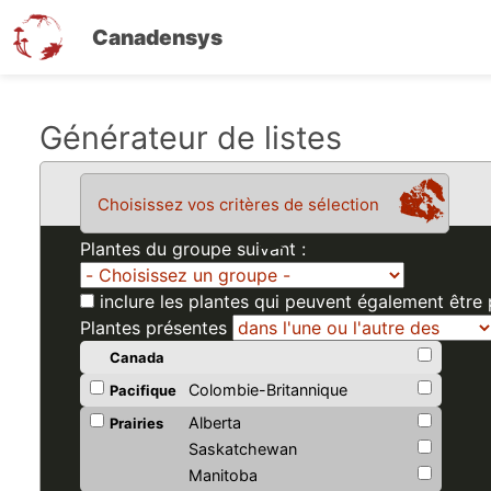
Canadensys
Aller
Générateur de listes
au
contenu
Choisissez vos critères de sélection
principal
Plantes du groupe suivant :
inclure les plantes qui peuvent également être
Plantes présentes
Canada
Colombie-Britannique
Pacifique
Alberta
Prairies
Saskatchewan
Manitoba