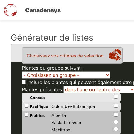
Canadensys
Aller
Générateur de listes
au
contenu
Choisissez vos critères de sélection
principal
Plantes du groupe suivant :
inclure les plantes qui peuvent également être
Plantes présentes
Canada
Colombie-Britannique
Pacifique
Alberta
Prairies
Saskatchewan
Manitoba