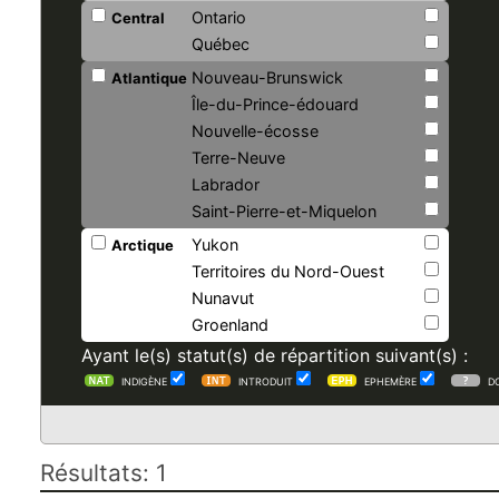
Ontario
Central
Québec
Nouveau-Brunswick
Atlantique
Île-du-Prince-édouard
Nouvelle-écosse
Terre-Neuve
Labrador
Saint-Pierre-et-Miquelon
Yukon
Arctique
Territoires du Nord-Ouest
Nunavut
Groenland
Ayant le(s) statut(s) de répartition suivant(s) :
INDIGÈNE
INTRODUIT
EPHEMÈRE
D
Résultats: 1