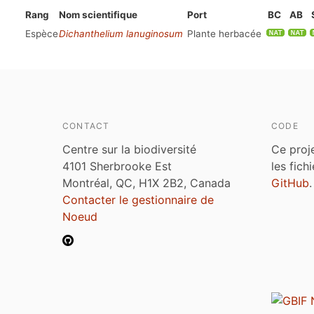
Rang
Nom scientifique
Port
BC
AB
Espèce
Dichanthelium lanuginosum
Plante herbacée
CONTACT
CODE
Centre sur la biodiversité
Ce proj
4101 Sherbrooke Est
les fich
Montréal, QC, H1X 2B2, Canada
GitHub
.
Contacter le gestionnaire de
Noeud