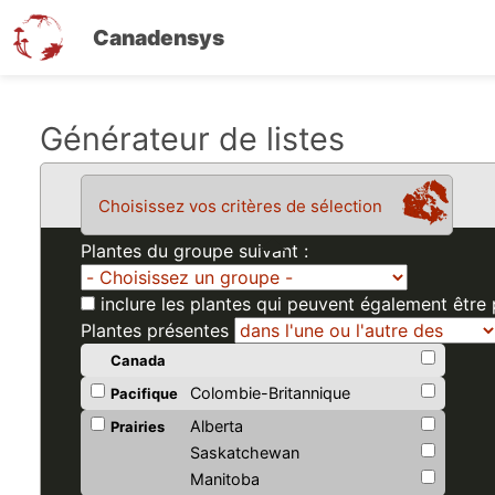
Canadensys
Aller
Générateur de listes
au
contenu
Choisissez vos critères de sélection
principal
Plantes du groupe suivant :
inclure les plantes qui peuvent également être
Plantes présentes
Canada
Colombie-Britannique
Pacifique
Alberta
Prairies
Saskatchewan
Manitoba