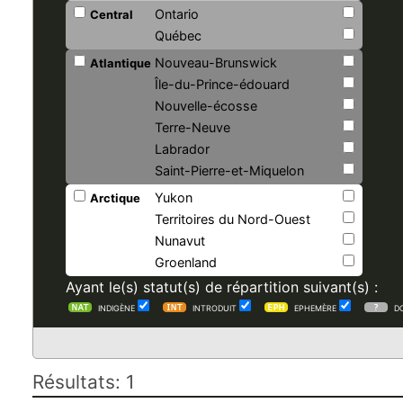
Ontario
Central
Québec
Nouveau-Brunswick
Atlantique
Île-du-Prince-édouard
Nouvelle-écosse
Terre-Neuve
Labrador
Saint-Pierre-et-Miquelon
Yukon
Arctique
Territoires du Nord-Ouest
Nunavut
Groenland
Ayant le(s) statut(s) de répartition suivant(s) :
INDIGÈNE
INTRODUIT
EPHEMÈRE
D
Résultats: 1