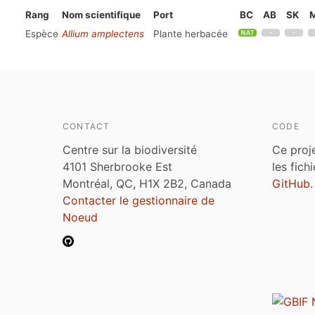
Rang
Nom scientifique
Port
BC
AB
SK
Espèce
Allium amplectens
Plante herbacée
CONTACT
CODE
Centre sur la biodiversité
Ce proj
4101 Sherbrooke Est
les fich
Montréal, QC, H1X 2B2, Canada
GitHub
.
Contacter le gestionnaire de
Noeud