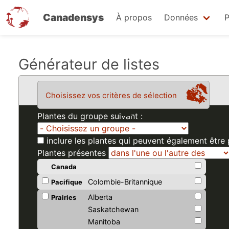
Canadensys
À propos
Données
P
Aller
Générateur de listes
au
contenu
Choisissez vos critères de sélection
principal
Plantes du groupe suivant :
inclure les plantes qui peuvent également être
Plantes présentes
Canada
Colombie-Britannique
Pacifique
Alberta
Prairies
Saskatchewan
Manitoba