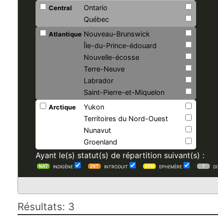
Ontario
Central
Québec
Nouveau-Brunswick
Atlantique
Île-du-Prince-édouard
Nouvelle-écosse
Terre-Neuve
Labrador
Saint-Pierre-et-Miquelon
Yukon
Arctique
Territoires du Nord-Ouest
Nunavut
Groenland
Ayant le(s) statut(s) de répartition suivant(s) :
INDIGÈNE
INTRODUIT
EPHEMÈRE
D
Résultats: 3