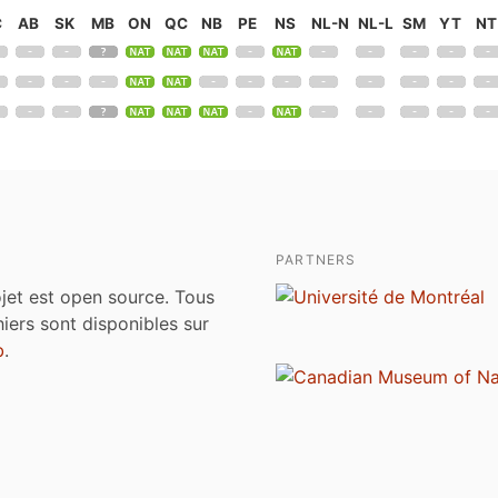
C
AB
SK
MB
ON
QC
NB
PE
NS
NL-N
NL-L
SM
YT
NT
PARTNERS
jet est open source. Tous
chiers sont disponibles sur
b
.