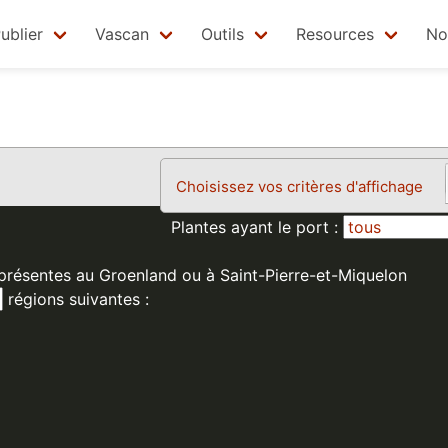
ublier
Vascan
Outils
Resources
No
Choisissez vos critères d'affichage
Plantes ayant le port :
 présentes au Groenland ou à Saint-Pierre-et-Miquelon
régions suivantes :