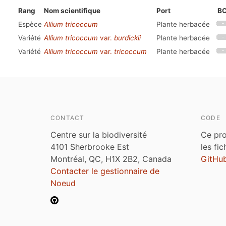
Rang
Nom scientifique
Port
B
Espèce
Allium tricoccum
Plante herbacée
Variété
Allium tricoccum
var.
burdickii
Plante herbacée
Variété
Allium tricoccum
var.
tricoccum
Plante herbacée
CONTACT
CODE
Centre sur la biodiversité
Ce pro
4101 Sherbrooke Est
les fi
Montréal, QC, H1X 2B2, Canada
GitHu
Contacter le gestionnaire de
Noeud