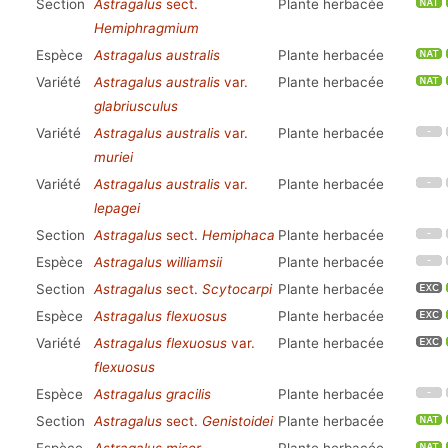
Section
Astragalus
sect.
Plante herbacée
Hemiphragmium
Espèce
Astragalus australis
Plante herbacée
Variété
Astragalus australis
var.
Plante herbacée
glabriusculus
Variété
Astragalus australis
var.
Plante herbacée
muriei
Variété
Astragalus australis
var.
Plante herbacée
lepagei
Section
Astragalus
sect.
Hemiphaca
Plante herbacée
Espèce
Astragalus williamsii
Plante herbacée
Section
Astragalus
sect.
Scytocarpi
Plante herbacée
Espèce
Astragalus flexuosus
Plante herbacée
Variété
Astragalus flexuosus
var.
Plante herbacée
flexuosus
Espèce
Astragalus gracilis
Plante herbacée
Section
Astragalus
sect.
Genistoidei
Plante herbacée