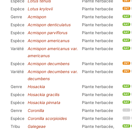
Espèce
Lotus tenuis
Plante herbacée
Espèce
Lotus krylovii
Plante herbacée
Genre
Acmispon
Plante herbacée
Espèce
Acmispon denticulatus
Plante herbacée
Espèce
Acmispon parviflorus
Plante herbacée
Espèce
Acmispon americanus
Plante herbacée
Variété
Acmispon americanus
var.
Plante herbacée
americanus
Espèce
Acmispon decumbens
Plante herbacée
Variété
Acmispon decumbens
var.
Plante herbacée
decumbens
Genre
Hosackia
Plante herbacée
Espèce
Hosackia gracilis
Plante herbacée
Espèce
Hosackia pinnata
Plante herbacée
Genre
Coronilla
Plante herbacée
Espèce
Coronilla scorpioides
Plante herbacée
Tribu
Galegeae
Plante herbacée,