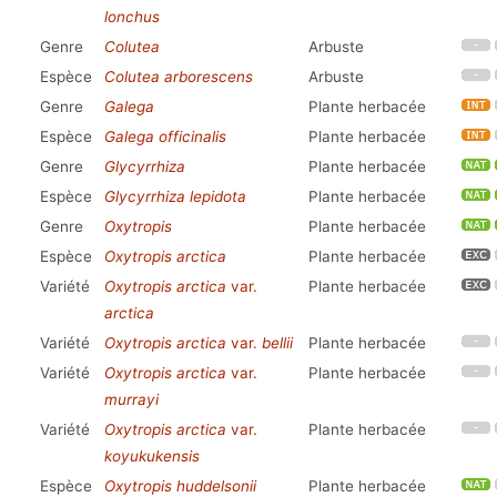
lonchus
Genre
Colutea
Arbuste
Espèce
Colutea arborescens
Arbuste
Genre
Galega
Plante herbacée
Espèce
Galega officinalis
Plante herbacée
Genre
Glycyrrhiza
Plante herbacée
Espèce
Glycyrrhiza lepidota
Plante herbacée
Genre
Oxytropis
Plante herbacée
Espèce
Oxytropis arctica
Plante herbacée
Variété
Oxytropis arctica
var.
Plante herbacée
arctica
Variété
Oxytropis arctica
var.
bellii
Plante herbacée
Variété
Oxytropis arctica
var.
Plante herbacée
murrayi
Variété
Oxytropis arctica
var.
Plante herbacée
koyukukensis
Espèce
Oxytropis huddelsonii
Plante herbacée