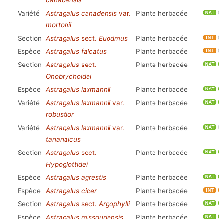
canadensis
Variété
Astragalus canadensis
var.
Plante herbacée
mortonii
Section
Astragalus
sect.
Euodmus
Plante herbacée
Espèce
Astragalus falcatus
Plante herbacée
Section
Astragalus
sect.
Plante herbacée
Onobrychoidei
Espèce
Astragalus laxmannii
Plante herbacée
Variété
Astragalus laxmannii
var.
Plante herbacée
robustior
Variété
Astragalus laxmannii
var.
Plante herbacée
tananaicus
Section
Astragalus
sect.
Plante herbacée
Hypoglottidei
Espèce
Astragalus agrestis
Plante herbacée
Espèce
Astragalus cicer
Plante herbacée
Section
Astragalus
sect.
Argophylli
Plante herbacée
Espèce
Astragalus missouriensis
Plante herbacée