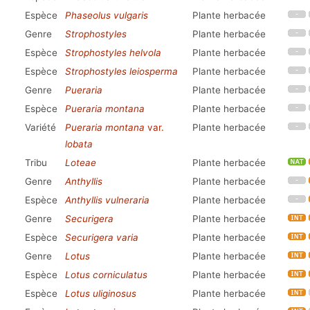
Espèce
Phaseolus vulgaris
Plante herbacée
Genre
Strophostyles
Plante herbacée
Espèce
Strophostyles helvola
Plante herbacée
Espèce
Strophostyles leiosperma
Plante herbacée
Genre
Pueraria
Plante herbacée
Espèce
Pueraria montana
Plante herbacée
Variété
Pueraria montana
var.
Plante herbacée
lobata
Tribu
Loteae
Plante herbacée
Genre
Anthyllis
Plante herbacée
Espèce
Anthyllis vulneraria
Plante herbacée
Genre
Securigera
Plante herbacée
Espèce
Securigera varia
Plante herbacée
Genre
Lotus
Plante herbacée
Espèce
Lotus corniculatus
Plante herbacée
Espèce
Lotus uliginosus
Plante herbacée