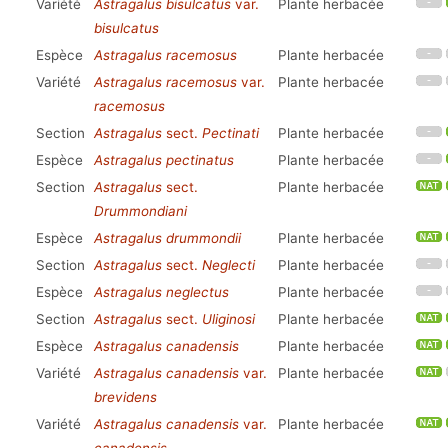
Variété
Astragalus bisulcatus
var.
Plante herbacée
bisulcatus
Espèce
Astragalus racemosus
Plante herbacée
Variété
Astragalus racemosus
var.
Plante herbacée
racemosus
Section
Astragalus
sect.
Pectinati
Plante herbacée
Espèce
Astragalus pectinatus
Plante herbacée
Section
Astragalus
sect.
Plante herbacée
Drummondiani
Espèce
Astragalus drummondii
Plante herbacée
Section
Astragalus
sect.
Neglecti
Plante herbacée
Espèce
Astragalus neglectus
Plante herbacée
Section
Astragalus
sect.
Uliginosi
Plante herbacée
Espèce
Astragalus canadensis
Plante herbacée
Variété
Astragalus canadensis
var.
Plante herbacée
brevidens
Variété
Astragalus canadensis
var.
Plante herbacée