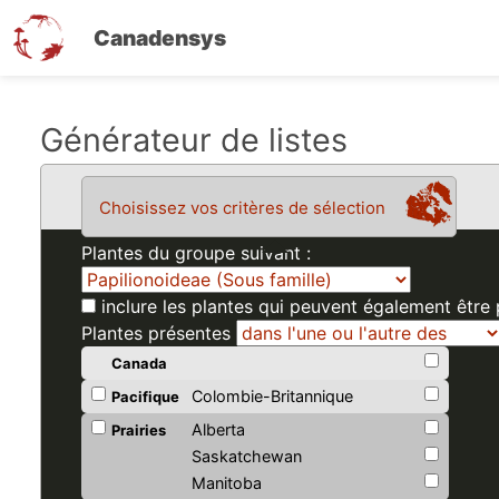
Canadensys
Aller
Générateur de listes
au
contenu
Choisissez vos critères de sélection
principal
Plantes du groupe suivant :
inclure les plantes qui peuvent également être
Plantes présentes
Canada
Colombie-Britannique
Pacifique
Alberta
Prairies
Saskatchewan
Manitoba