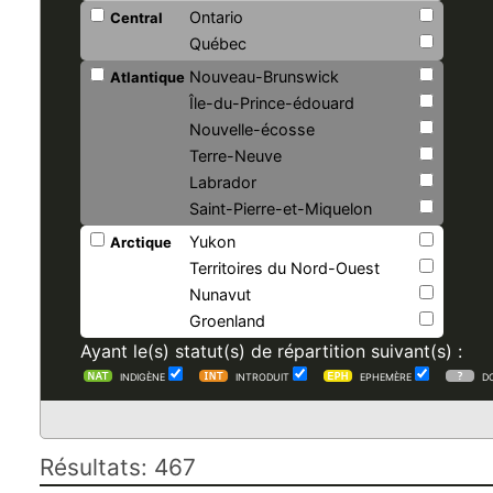
Ontario
Central
Québec
Nouveau-Brunswick
Atlantique
Île-du-Prince-édouard
Nouvelle-écosse
Terre-Neuve
Labrador
Saint-Pierre-et-Miquelon
Yukon
Arctique
Territoires du Nord-Ouest
Nunavut
Groenland
Ayant le(s) statut(s) de répartition suivant(s) :
INDIGÈNE
INTRODUIT
EPHEMÈRE
D
Résultats: 467