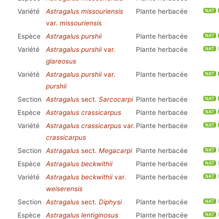
Variété
Astragalus missouriensis
Plante herbacée
var.
missouriensis
Espèce
Astragalus purshii
Plante herbacée
Variété
Astragalus purshii
var.
Plante herbacée
glareosus
Variété
Astragalus purshii
var.
Plante herbacée
purshii
Section
Astragalus
sect.
Sarcocarpi
Plante herbacée
Espèce
Astragalus crassicarpus
Plante herbacée
Variété
Astragalus crassicarpus
var.
Plante herbacée
crassicarpus
Section
Astragalus
sect.
Megacarpi
Plante herbacée
Espèce
Astragalus beckwithii
Plante herbacée
Variété
Astragalus beckwithii
var.
Plante herbacée
weiserensis
Section
Astragalus
sect.
Diphysi
Plante herbacée
Espèce
Astragalus lentiginosus
Plante herbacée