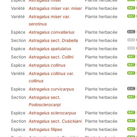
Espèce
Astragalus miser
Plante herbacée
Variété
Astragalus miser
var.
miser
Plante herbacée
Variété
Astragalus miser
var.
Plante herbacée
serotinus
Espèce
Astragalus convallarius
Plante herbacée
Section
Astragalus
sect.
Drabella
Plante herbacée
Espèce
Astragalus spatulatus
Plante herbacée
Section
Astragalus
sect.
Collini
Plante herbacée
Espèce
Astragalus collinus
Plante herbacée
Variété
Astragalus collinus
var.
Plante herbacée
collinus
Espèce
Astragalus curvicarpus
Plante herbacée
Section
Astragalus
sect.
Plante herbacée
Podosclerocarpi
Espèce
Astragalus sclerocarpus
Plante herbacée
Section
Astragalus
sect.
Cusickiani
Plante herbacée
Espèce
Astragalus filipes
Plante herbacée