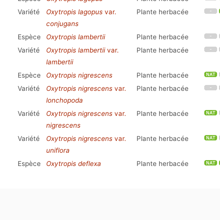
Variété
Oxytropis lagopus
var.
Plante herbacée
conjugans
Espèce
Oxytropis lambertii
Plante herbacée
Variété
Oxytropis lambertii
var.
Plante herbacée
lambertii
Espèce
Oxytropis nigrescens
Plante herbacée
Variété
Oxytropis nigrescens
var.
Plante herbacée
lonchopoda
Variété
Oxytropis nigrescens
var.
Plante herbacée
nigrescens
Variété
Oxytropis nigrescens
var.
Plante herbacée
uniflora
Espèce
Oxytropis deflexa
Plante herbacée