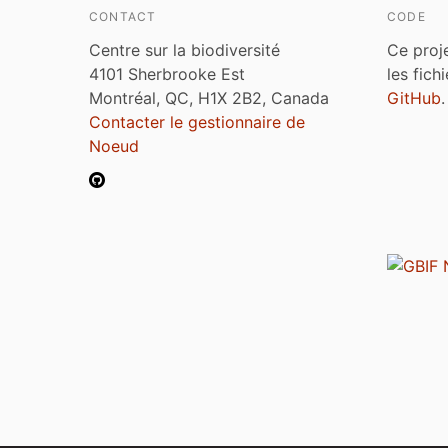
CONTACT
CODE
Centre sur la biodiversité
Ce proj
4101 Sherbrooke Est
les fich
Montréal, QC, H1X 2B2, Canada
GitHub
.
Contacter le gestionnaire de
Noeud