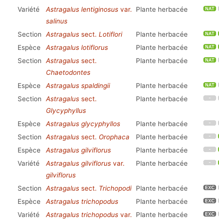
Variété
Astragalus lentiginosus
var.
Plante herbacée
salinus
Section
Astragalus
sect.
Lotiflori
Plante herbacée
Espèce
Astragalus lotiflorus
Plante herbacée
Section
Astragalus
sect.
Plante herbacée
Chaetodontes
Espèce
Astragalus spaldingii
Plante herbacée
Section
Astragalus
sect.
Plante herbacée
Glycyphyllus
Espèce
Astragalus glycyphyllos
Plante herbacée
Section
Astragalus
sect.
Orophaca
Plante herbacée
Espèce
Astragalus gilviflorus
Plante herbacée
Variété
Astragalus gilviflorus
var.
Plante herbacée
gilviflorus
Section
Astragalus
sect.
Trichopodi
Plante herbacée
Espèce
Astragalus trichopodus
Plante herbacée
Variété
Astragalus trichopodus
var.
Plante herbacée