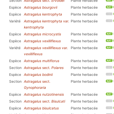
Section
Astragalus
sect.
Ervoidei
Plante herbacée
Espèce
Astragalus bourgovii
Plante herbacée
Espèce
Astragalus kentrophyta
Plante herbacée
Variété
Astragalus kentrophyta
var.
Plante herbacée
kentrophyta
Espèce
Astragalus microcystis
Plante herbacée
Espèce
Astragalus vexilliflexus
Plante herbacée
Variété
Astragalus vexilliflexus
var.
Plante herbacée
vexilliflexus
Espèce
Astragalus multiflorus
Plante herbacée
Section
Astragalus
sect.
Polares
Plante herbacée
Espèce
Astragalus bodinii
Plante herbacée
Section
Astragalus
sect.
Plante herbacée
Gynophoraria
Espèce
Astragalus nutzotinensis
Plante herbacée
Section
Astragalus
sect.
Bisulcati
Plante herbacée
Espèce
Astragalus bisulcatus
Plante herbacée