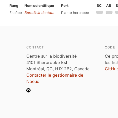
Rang
Nom scientifique
Port
BC
AB
S
Espèce
Borodinia dentata
Plante herbacée
CONTACT
CODE
Centre sur la biodiversité
Ce pro
4101 Sherbrooke Est
les fi
Montréal, QC, H1X 2B2, Canada
GitHu
Contacter le gestionnaire de
Noeud