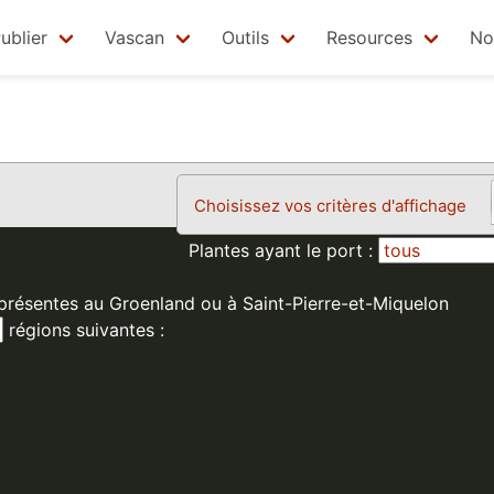
ublier
Vascan
Outils
Resources
No
Choisissez vos critères d'affichage
Plantes ayant le port :
 présentes au Groenland ou à Saint-Pierre-et-Miquelon
régions suivantes :