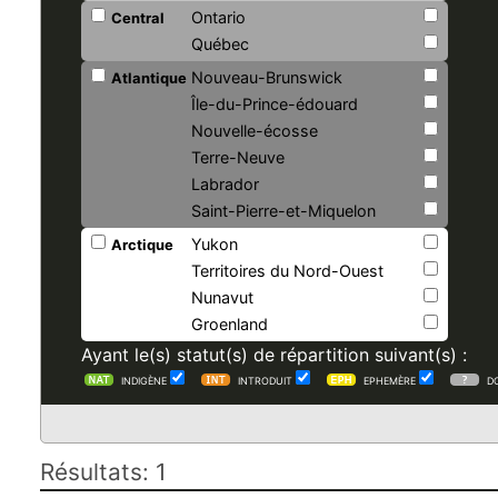
Ontario
Central
Québec
Nouveau-Brunswick
Atlantique
Île-du-Prince-édouard
Nouvelle-écosse
Terre-Neuve
Labrador
Saint-Pierre-et-Miquelon
Yukon
Arctique
Territoires du Nord-Ouest
Nunavut
Groenland
Ayant le(s) statut(s) de répartition suivant(s) :
INDIGÈNE
INTRODUIT
EPHEMÈRE
D
Résultats: 1