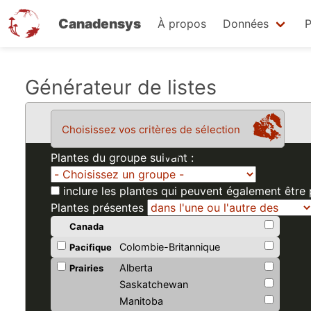
Canadensys
À propos
Données
P
Aller
Générateur de listes
au
contenu
Choisissez vos critères de sélection
principal
Plantes du groupe suivant :
inclure les plantes qui peuvent également être
Plantes présentes
Canada
Colombie-Britannique
Pacifique
Alberta
Prairies
Saskatchewan
Manitoba