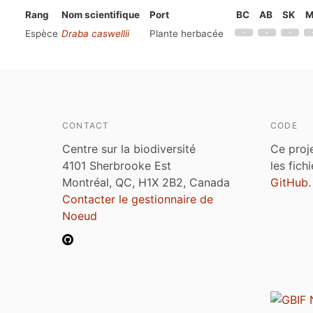
Rang
Nom scientifique
Port
BC
AB
SK
M
Espèce
Draba caswellii
Plante herbacée
CONTACT
CODE
Centre sur la biodiversité
Ce proj
4101 Sherbrooke Est
les fich
Montréal, QC, H1X 2B2, Canada
GitHub
.
Contacter le gestionnaire de
Noeud