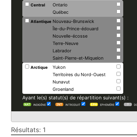
Ontario
Central
Québec
Nouveau-Brunswick
Atlantique
Île-du-Prince-édouard
Nouvelle-écosse
Terre-Neuve
Labrador
Saint-Pierre-et-Miquelon
Yukon
Arctique
Territoires du Nord-Ouest
Nunavut
Groenland
Ayant le(s) statut(s) de répartition suivant(s) :
INDIGÈNE
INTRODUIT
EPHEMÈRE
D
Résultats: 1