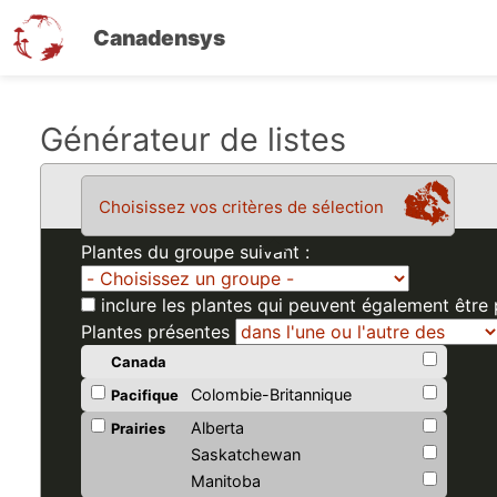
Canadensys
Aller
Générateur de listes
au
contenu
Choisissez vos critères de sélection
principal
Plantes du groupe suivant :
inclure les plantes qui peuvent également être
Plantes présentes
Canada
Colombie-Britannique
Pacifique
Alberta
Prairies
Saskatchewan
Manitoba