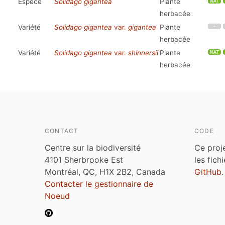
Espèce
Solidago gigantea
Plante
herbacée
Variété
Solidago gigantea
var.
gigantea
Plante
herbacée
Variété
Solidago gigantea
var.
shinnersii
Plante
herbacée
CONTACT
CODE
Centre sur la biodiversité
Ce proj
4101 Sherbrooke Est
les fich
Montréal, QC, H1X 2B2, Canada
GitHub
.
Contacter le gestionnaire de
Noeud