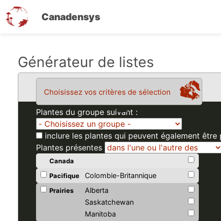
Canadensys
Aller
Générateur de listes
au
contenu
Choisissez vos critères de sélection
principal
Plantes du groupe suivant :
inclure les plantes qui peuvent également être
Plantes présentes
Canada
Colombie-Britannique
Pacifique
Alberta
Prairies
Saskatchewan
Manitoba