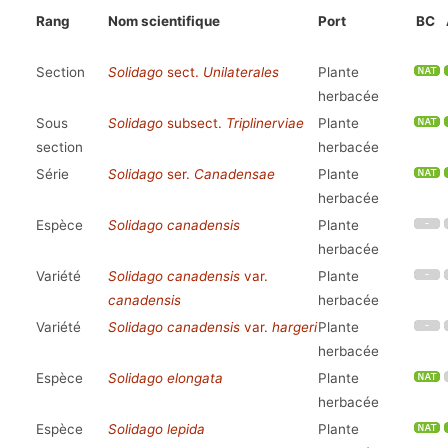
Rang
Nom scientifique
Port
BC
Section
Solidago
sect.
Unilaterales
Plante
herbacée
Sous
Solidago
subsect.
Triplinerviae
Plante
section
herbacée
Série
Solidago
ser.
Canadensae
Plante
herbacée
Espèce
Solidago canadensis
Plante
herbacée
Variété
Solidago canadensis
var.
Plante
canadensis
herbacée
Variété
Solidago canadensis
var.
hargeri
Plante
herbacée
Espèce
Solidago elongata
Plante
herbacée
Espèce
Solidago lepida
Plante