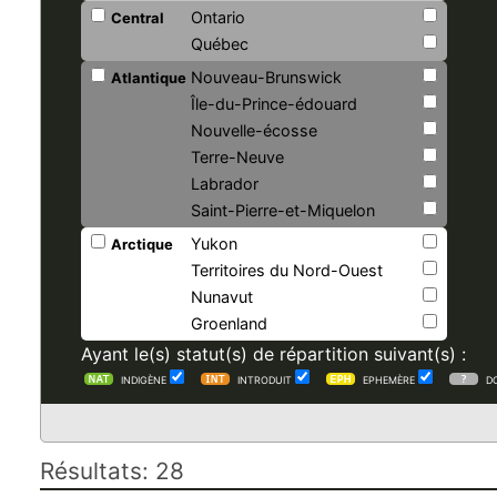
Ontario
Central
Québec
Nouveau-Brunswick
Atlantique
Île-du-Prince-édouard
Nouvelle-écosse
Terre-Neuve
Labrador
Saint-Pierre-et-Miquelon
Yukon
Arctique
Territoires du Nord-Ouest
Nunavut
Groenland
Ayant le(s) statut(s) de répartition suivant(s) :
INDIGÈNE
INTRODUIT
EPHEMÈRE
D
Résultats: 28