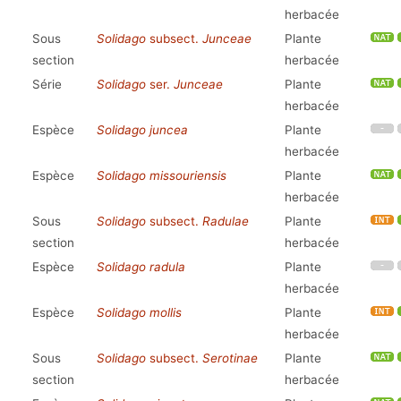
herbacée
Sous
Solidago
subsect.
Junceae
Plante
section
herbacée
Série
Solidago
ser.
Junceae
Plante
herbacée
Espèce
Solidago juncea
Plante
herbacée
Espèce
Solidago missouriensis
Plante
herbacée
Sous
Solidago
subsect.
Radulae
Plante
section
herbacée
Espèce
Solidago radula
Plante
herbacée
Espèce
Solidago mollis
Plante
herbacée
Sous
Solidago
subsect.
Serotinae
Plante
section
herbacée