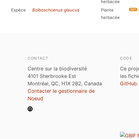
herbacée
Espèce
Bolboschoenus glaucus
Plante
herbacée
CONTACT
CODE
Centre sur la biodiversité
Ce proj
4101 Sherbrooke Est
les fich
Montréal, QC, H1X 2B2, Canada
GitHub
.
Contacter le gestionnaire de
Noeud