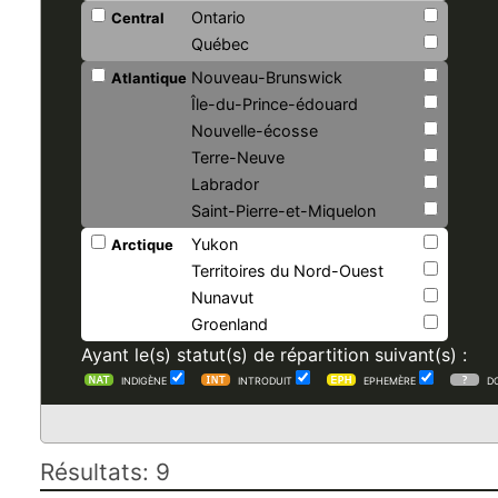
Ontario
Central
Québec
Nouveau-Brunswick
Atlantique
Île-du-Prince-édouard
Nouvelle-écosse
Terre-Neuve
Labrador
Saint-Pierre-et-Miquelon
Yukon
Arctique
Territoires du Nord-Ouest
Nunavut
Groenland
Ayant le(s) statut(s) de répartition suivant(s) :
INDIGÈNE
INTRODUIT
EPHEMÈRE
D
Résultats: 9