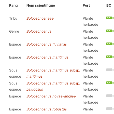
Rang
Nom scientifique
Port
BC
Tribu
Bolboschoeneae
Plante
herbacée
Genre
Bolboschoenus
Plante
herbacée
Espèce
Bolboschoenus fluviatilis
Plante
herbacée
Espèce
Bolboschoenus maritimus
Plante
herbacée
Sous
Bolboschoenus maritimus
subsp.
Plante
espèce
maritimus
herbacée
Sous
Bolboschoenus maritimus
subsp.
Plante
espèce
paludosus
herbacée
Espèce
Bolboschoenus novae-angliae
Plante
herbacée
Espèce
Bolboschoenus robustus
Plante