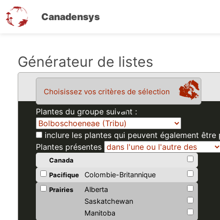
Canadensys
Aller
Générateur de listes
au
contenu
Choisissez vos critères de sélection
principal
Plantes du groupe suivant :
inclure les plantes qui peuvent également être
Plantes présentes
Canada
Colombie-Britannique
Pacifique
Alberta
Prairies
Saskatchewan
Manitoba