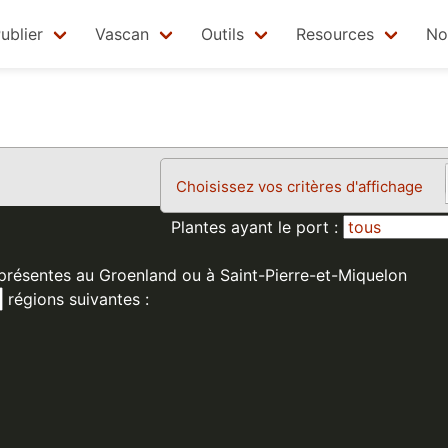
ublier
Vascan
Outils
Resources
No
Choisissez vos critères d'affichage
Plantes ayant le port :
 présentes au Groenland ou à Saint-Pierre-et-Miquelon
régions suivantes :