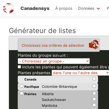
Canadensys
À propos
Données
P
Aller
Générateur de listes
au
contenu
Choisissez vos critères de sélection
principal
Plantes du groupe suivant :
inclure les plantes qui peuvent également être
Plantes présentes
Canada
Colombie-Britannique
Pacifique
Alberta
Prairies
Saskatchewan
Manitoba