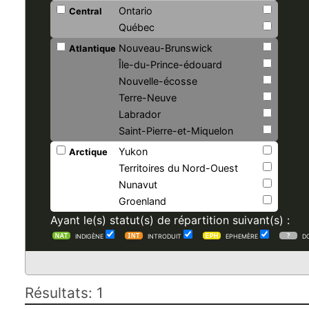
Ontario
Central
Québec
Nouveau-Brunswick
Atlantique
Île-du-Prince-édouard
Nouvelle-écosse
Terre-Neuve
Labrador
Saint-Pierre-et-Miquelon
Yukon
Arctique
Territoires du Nord-Ouest
Nunavut
Groenland
Ayant le(s) statut(s) de répartition suivant(s) :
INDIGÈNE
INTRODUIT
EPHEMÈRE
D
Résultats: 1