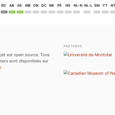
BC
AB
SK
MB
ON
QC
NB
PE
NS
NL-N
NL-L
SM
YT
N
PARTNERS
jet est open source. Tous
chiers sont disponibles sur
b
.