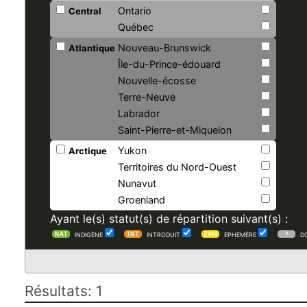
Ontario
Central
Québec
Nouveau-Brunswick
Atlantique
Île-du-Prince-édouard
Nouvelle-écosse
Terre-Neuve
Labrador
Saint-Pierre-et-Miquelon
Yukon
Arctique
Territoires du Nord-Ouest
Nunavut
Groenland
Ayant le(s) statut(s) de répartition suivant(s) :
INDIGÈNE
INTRODUIT
EPHEMÈRE
D
Résultats: 1