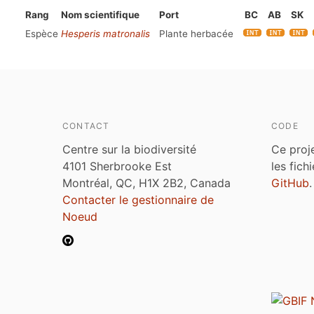
Rang
Nom scientifique
Port
BC
AB
SK
Espèce
Hesperis matronalis
Plante herbacée
CONTACT
CODE
Centre sur la biodiversité
Ce proj
4101 Sherbrooke Est
les fich
Montréal, QC, H1X 2B2, Canada
GitHub
.
Contacter le gestionnaire de
Noeud