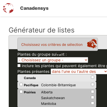
Canadensys
Aller
Générateur de listes
au
contenu
Choisissez vos critères de sélection
principal
Plantes du groupe suivant :
inclure les plantes qui peuvent également être
Plantes présentes
Canada
Colombie-Britannique
Pacifique
Alberta
Prairies
Saskatchewan
Manitoba