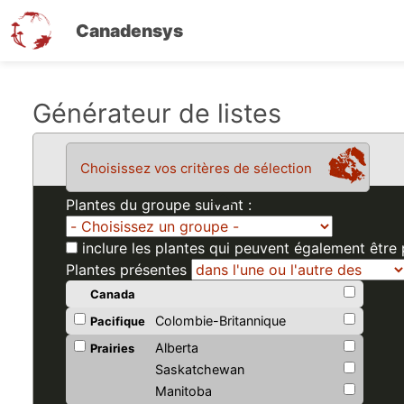
Canadensys
Aller
Générateur de listes
au
contenu
Choisissez vos critères de sélection
principal
Plantes du groupe suivant :
inclure les plantes qui peuvent également être
Plantes présentes
Canada
Colombie-Britannique
Pacifique
Alberta
Prairies
Saskatchewan
Manitoba