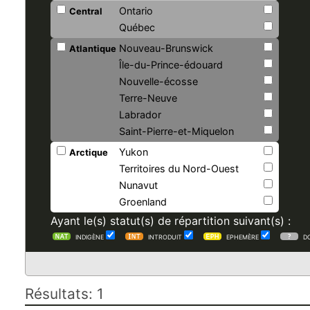
Ontario
Central
Québec
Nouveau-Brunswick
Atlantique
Île-du-Prince-édouard
Nouvelle-écosse
Terre-Neuve
Labrador
Saint-Pierre-et-Miquelon
Yukon
Arctique
Territoires du Nord-Ouest
Nunavut
Groenland
Ayant le(s) statut(s) de répartition suivant(s) :
INDIGÈNE
INTRODUIT
EPHEMÈRE
D
Résultats: 1