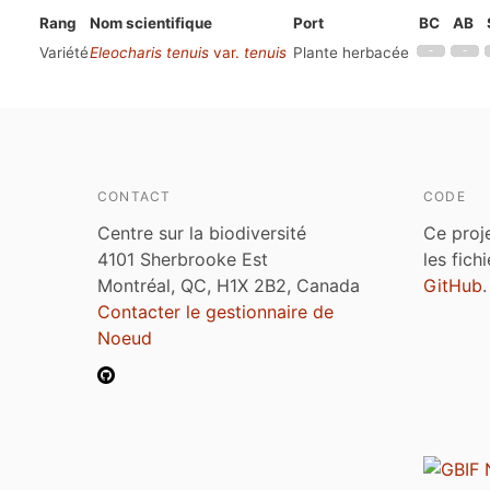
Rang
Nom scientifique
Port
BC
AB
Variété
Eleocharis tenuis
var.
tenuis
Plante herbacée
CONTACT
CODE
Centre sur la biodiversité
Ce proj
4101 Sherbrooke Est
les fich
Montréal, QC, H1X 2B2, Canada
GitHub
.
Contacter le gestionnaire de
Noeud