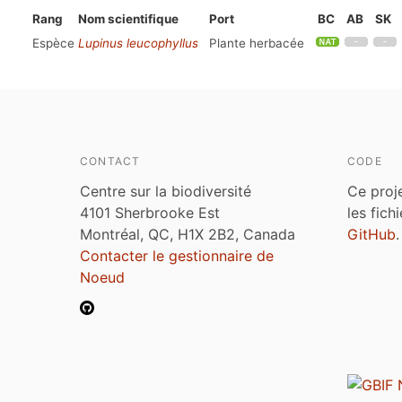
Rang
Nom scientifique
Port
BC
AB
SK
Espèce
Lupinus leucophyllus
Plante herbacée
CONTACT
CODE
Centre sur la biodiversité
Ce proj
4101 Sherbrooke Est
les fich
Montréal, QC, H1X 2B2, Canada
GitHub
.
Contacter le gestionnaire de
Noeud