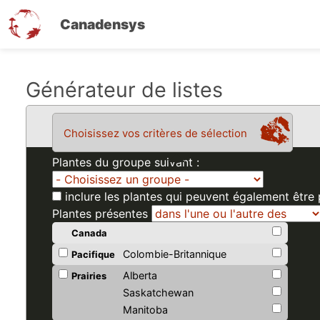
Canadensys
Aller
Générateur de listes
au
contenu
Choisissez vos critères de sélection
principal
Plantes du groupe suivant :
inclure les plantes qui peuvent également être
Plantes présentes
Canada
Colombie-Britannique
Pacifique
Alberta
Prairies
Saskatchewan
Manitoba