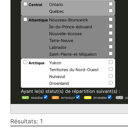
Ontario
Central
Québec
Nouveau-Brunswick
Atlantique
Île-du-Prince-édouard
Nouvelle-écosse
Terre-Neuve
Labrador
Saint-Pierre-et-Miquelon
Yukon
Arctique
Territoires du Nord-Ouest
Nunavut
Groenland
Ayant le(s) statut(s) de répartition suivant(s) :
INDIGÈNE
INTRODUIT
EPHEMÈRE
D
Résultats: 1