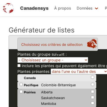
Canadensys
À propos
Données
P
Aller
Générateur de listes
au
contenu
Choisissez vos critères de sélection
principal
Plantes du groupe suivant :
inclure les plantes qui peuvent également être
Plantes présentes
Canada
Colombie-Britannique
Pacifique
Alberta
Prairies
Saskatchewan
Manitoba