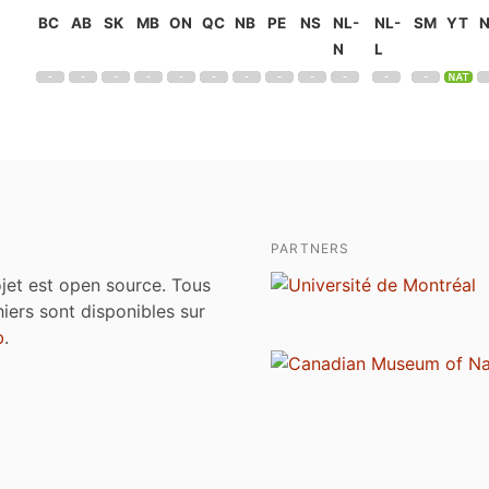
BC
AB
SK
MB
ON
QC
NB
PE
NS
NL-
NL-
SM
YT
N
L
PARTNERS
jet est open source. Tous
chiers sont disponibles sur
b
.