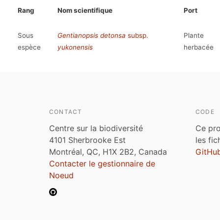
Rang
Nom scientifique
Port
Sous
Gentianopsis detonsa
subsp.
Plante
espèce
yukonensis
herbacée
CONTACT
CODE
Centre sur la biodiversité
Ce pro
4101 Sherbrooke Est
les fi
Montréal, QC, H1X 2B2, Canada
GitHu
Contacter le gestionnaire de
Noeud