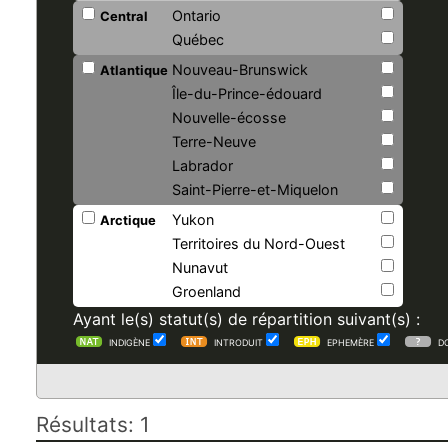
Ontario
Central
Québec
Nouveau-Brunswick
Atlantique
Île-du-Prince-édouard
Nouvelle-écosse
Terre-Neuve
Labrador
Saint-Pierre-et-Miquelon
Yukon
Arctique
Territoires du Nord-Ouest
Nunavut
Groenland
Ayant le(s) statut(s) de répartition suivant(s) :
INDIGÈNE
INTRODUIT
EPHEMÈRE
D
Résultats: 1