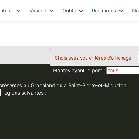
ublier
Vascan
Outils
Resources
No
Choisissez vos critères d'affichage
Plantes ayant le port :
 présentes au Groenland ou à Saint-Pierre-et-Miquelon
régions suivantes :