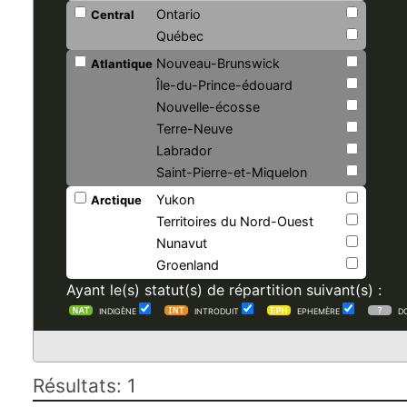
Ontario
Central
Québec
Nouveau-Brunswick
Atlantique
Île-du-Prince-édouard
Nouvelle-écosse
Terre-Neuve
Labrador
Saint-Pierre-et-Miquelon
Yukon
Arctique
Territoires du Nord-Ouest
Nunavut
Groenland
Ayant le(s) statut(s) de répartition suivant(s) :
INDIGÈNE
INTRODUIT
EPHEMÈRE
D
Résultats: 1