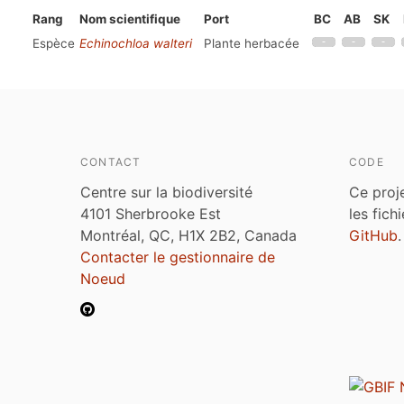
Rang
Nom scientifique
Port
BC
AB
SK
Espèce
Echinochloa walteri
Plante herbacée
CONTACT
CODE
Centre sur la biodiversité
Ce proj
4101 Sherbrooke Est
les fich
Montréal, QC, H1X 2B2, Canada
GitHub
.
Contacter le gestionnaire de
Noeud