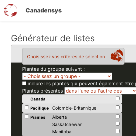
Canadensys
Aller
Générateur de listes
au
contenu
Choisissez vos critères de sélection
principal
Plantes du groupe suivant :
inclure les plantes qui peuvent également être
Plantes présentes
Canada
Colombie-Britannique
Pacifique
Alberta
Prairies
Saskatchewan
Manitoba