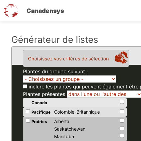
Canadensys
Aller
Générateur de listes
au
contenu
Choisissez vos critères de sélection
principal
Plantes du groupe suivant :
inclure les plantes qui peuvent également être
Plantes présentes
Canada
Colombie-Britannique
Pacifique
Alberta
Prairies
Saskatchewan
Manitoba