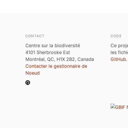
CONTACT
CODE
Centre sur la biodiversité
Ce proj
4101 Sherbrooke Est
les fich
Montréal, QC, H1X 2B2, Canada
GitHub
.
Contacter le gestionnaire de
Noeud