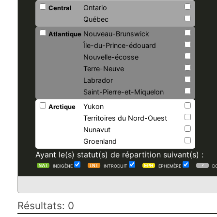
Ontario
Central
Québec
Nouveau-Brunswick
Atlantique
Île-du-Prince-édouard
Nouvelle-écosse
Terre-Neuve
Labrador
Saint-Pierre-et-Miquelon
Yukon
Arctique
Territoires du Nord-Ouest
Nunavut
Groenland
Ayant le(s) statut(s) de répartition suivant(s) :
INDIGÈNE
INTRODUIT
EPHEMÈRE
D
Résultats: 0