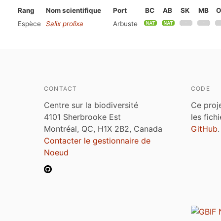
Rang
Nom scientifique
Port
BC
AB
SK
MB
Espèce
Salix prolixa
Arbuste
CONTACT
CODE
Centre sur la biodiversité
Ce proj
4101 Sherbrooke Est
les fich
Montréal, QC, H1X 2B2, Canada
GitHub
.
Contacter le gestionnaire de
Noeud