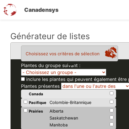
Canadensys
Aller
Générateur de listes
au
contenu
Choisissez vos critères de sélection
principal
Plantes du groupe suivant :
inclure les plantes qui peuvent également être
Plantes présentes
Canada
Colombie-Britannique
Pacifique
Alberta
Prairies
Saskatchewan
Manitoba