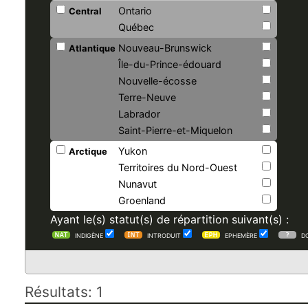
Ontario
Central
Québec
Nouveau-Brunswick
Atlantique
Île-du-Prince-édouard
Nouvelle-écosse
Terre-Neuve
Labrador
Saint-Pierre-et-Miquelon
Yukon
Arctique
Territoires du Nord-Ouest
Nunavut
Groenland
Ayant le(s) statut(s) de répartition suivant(s) :
INDIGÈNE
INTRODUIT
EPHEMÈRE
D
Résultats: 1