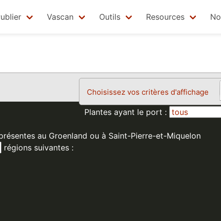
ublier
Vascan
Outils
Resources
No
Choisissez vos critères d'affichage
Plantes ayant le port :
 présentes au Groenland ou à Saint-Pierre-et-Miquelon
régions suivantes :