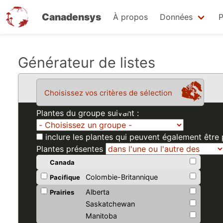
Canadensys
À propos
Données
P
Aller
Générateur de listes
au
contenu
Choisissez vos critères de sélection
principal
Plantes du groupe suivant :
inclure les plantes qui peuvent également être
Plantes présentes
Canada
Colombie-Britannique
Pacifique
Alberta
Prairies
Saskatchewan
Manitoba