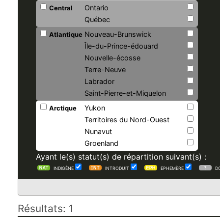
Ontario
Central
Québec
Nouveau-Brunswick
Atlantique
Île-du-Prince-édouard
Nouvelle-écosse
Terre-Neuve
Labrador
Saint-Pierre-et-Miquelon
Yukon
Arctique
Territoires du Nord-Ouest
Nunavut
Groenland
Ayant le(s) statut(s) de répartition suivant(s) :
INDIGÈNE
INTRODUIT
EPHEMÈRE
D
Résultats: 1