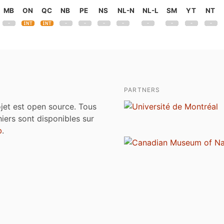
MB
ON
QC
NB
PE
NS
NL-N
NL-L
SM
YT
NT
PARTNERS
jet est open source. Tous
chiers sont disponibles sur
b
.