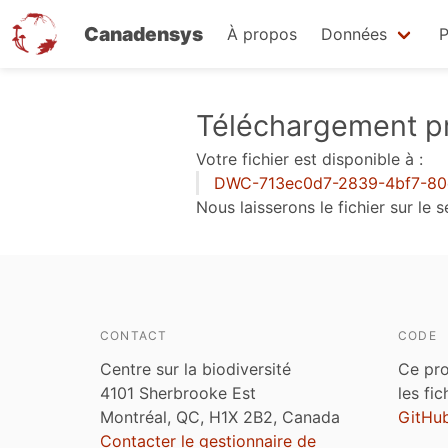
Canadensys
À propos
Données
P
Aller
Téléchargement pr
au
Votre fichier est disponible à :
contenu
DWC-713ec0d7-2839-4bf7-80e
principal
Nous laisserons le fichier sur le
CONTACT
CODE
Centre sur la biodiversité
Ce pro
4101 Sherbrooke Est
les fi
Montréal, QC, H1X 2B2, Canada
GitHu
Contacter le gestionnaire de