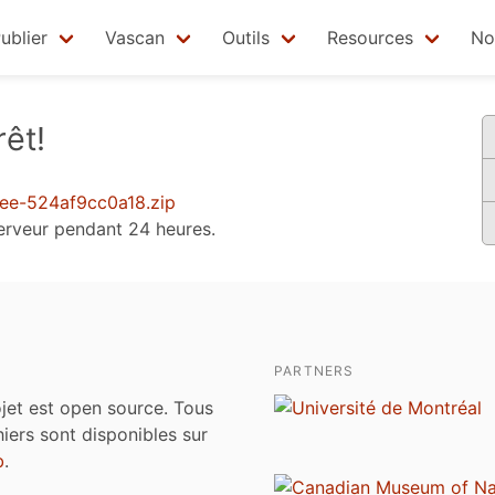
ublier
Vascan
Outils
Resources
No
êt!
e-524af9cc0a18.zip
 serveur pendant 24 heures.
PARTNERS
jet est open source. Tous
chiers sont disponibles sur
b
.