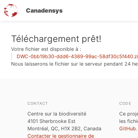
Canadensys
Aller
Téléchargement prêt!
au
Votre fichier est disponible à :
contenu
DWC-0bb19b30-ddd6-4389-99ac-58df30c5f440.z
principal
Nous laisserons le fichier sur le serveur pendant 24 he
CONTACT
CODE
Centre sur la biodiversité
Ce proj
4101 Sherbrooke Est
les fich
Montréal, QC, H1X 2B2, Canada
GitHub
.
Contacter le gestionnaire de