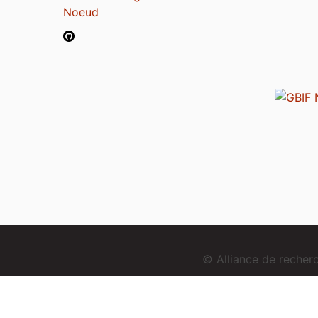
Noeud
© Alliance de reche