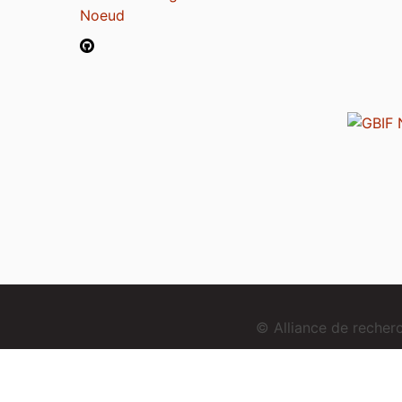
Noeud
© Alliance de reche