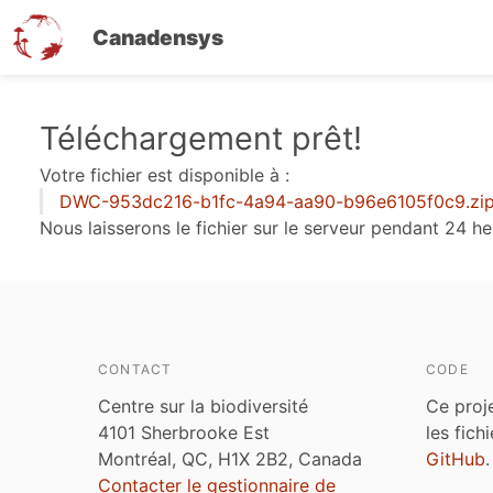
Canadensys
Aller
Téléchargement prêt!
au
Votre fichier est disponible à :
contenu
DWC-953dc216-b1fc-4a94-aa90-b96e6105f0c9.zi
principal
Nous laisserons le fichier sur le serveur pendant 24 he
CONTACT
CODE
Centre sur la biodiversité
Ce proj
4101 Sherbrooke Est
les fich
Montréal, QC, H1X 2B2, Canada
GitHub
.
Contacter le gestionnaire de