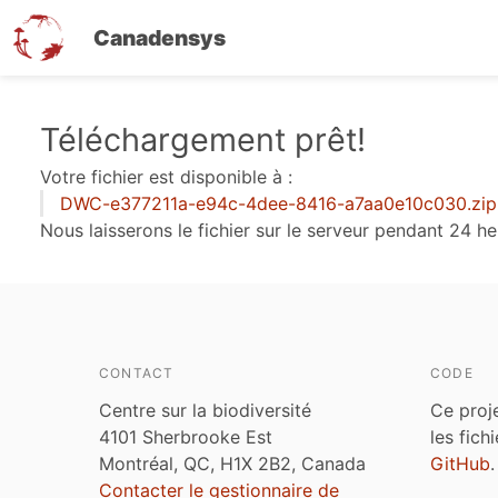
Canadensys
Aller
Téléchargement prêt!
au
Votre fichier est disponible à :
contenu
DWC-e377211a-e94c-4dee-8416-a7aa0e10c030.zip
principal
Nous laisserons le fichier sur le serveur pendant 24 he
CONTACT
CODE
Centre sur la biodiversité
Ce proj
4101 Sherbrooke Est
les fich
Montréal, QC, H1X 2B2, Canada
GitHub
.
Contacter le gestionnaire de