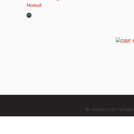
Noeud
© Alliance de reche