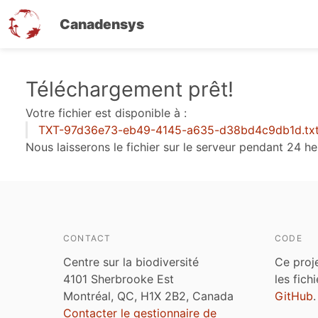
Canadensys
Aller
Téléchargement prêt!
au
Votre fichier est disponible à :
contenu
TXT-97d36e73-eb49-4145-a635-d38bd4c9db1d.tx
principal
Nous laisserons le fichier sur le serveur pendant 24 he
CONTACT
CODE
Centre sur la biodiversité
Ce proj
4101 Sherbrooke Est
les fich
Montréal, QC, H1X 2B2, Canada
GitHub
.
Contacter le gestionnaire de