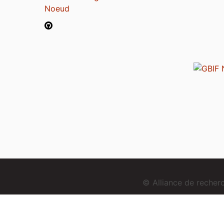
Noeud
© Alliance de reche