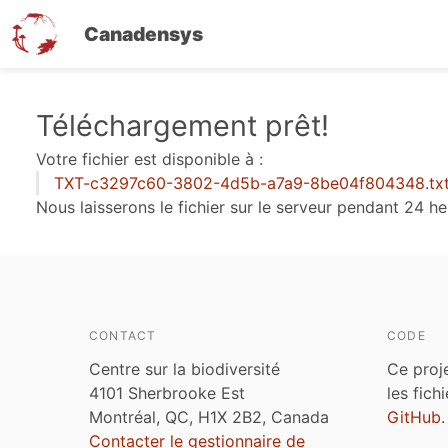
Canadensys
Aller
Téléchargement prêt!
au
Votre fichier est disponible à :
contenu
TXT-c3297c60-3802-4d5b-a7a9-8be04f804348.tx
principal
Nous laisserons le fichier sur le serveur pendant 24 he
CONTACT
CODE
Centre sur la biodiversité
Ce proj
4101 Sherbrooke Est
les fich
Montréal, QC, H1X 2B2, Canada
GitHub
.
Contacter le gestionnaire de