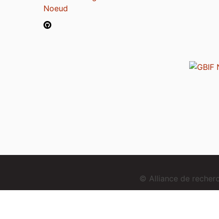
Noeud
© Alliance de reche