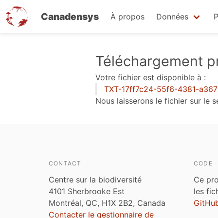
Canadensys
À propos
Données
P
Aller
Téléchargement pr
au
Votre fichier est disponible à :
contenu
TXT-17ff7c24-55f6-4381-a36
principal
Nous laisserons le fichier sur le
CONTACT
CODE
Centre sur la biodiversité
Ce pro
4101 Sherbrooke Est
les fi
Montréal, QC, H1X 2B2, Canada
GitHu
Contacter le gestionnaire de