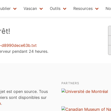
ublier
Vascan
Outils
Resources
No
êt!
7-d8990dece63b.txt
 serveur pendant 24 heures.
PARTNERS
jet est open source. Tous
chiers sont disponibles sur
b
.