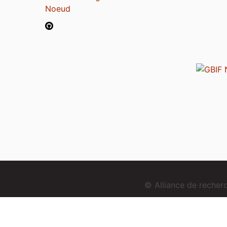
Noeud
© Alliance de reche