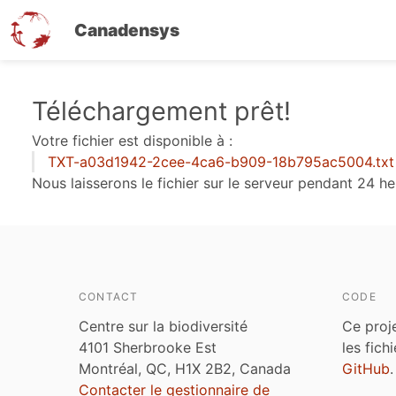
Canadensys
Aller
Téléchargement prêt!
au
Votre fichier est disponible à :
contenu
TXT-a03d1942-2cee-4ca6-b909-18b795ac5004.txt
principal
Nous laisserons le fichier sur le serveur pendant 24 he
CONTACT
CODE
Centre sur la biodiversité
Ce proj
4101 Sherbrooke Est
les fich
Montréal, QC, H1X 2B2, Canada
GitHub
.
Contacter le gestionnaire de