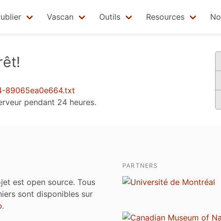
ublier
Vascan
Outils
Resources
No
êt!
4-89065ea0e664.txt
 serveur pendant 24 heures.
PARTNERS
jet est open source. Tous
chiers sont disponibles sur
b
.