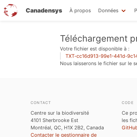
Canadensys
À propos
Données
P
Aller
Téléchargement pr
au
Votre fichier est disponible à :
contenu
TXT-cc16d913-99e1-441d-9c1
principal
Nous laisserons le fichier sur le
CONTACT
CODE
Centre sur la biodiversité
Ce pro
4101 Sherbrooke Est
les fi
Montréal, QC, H1X 2B2, Canada
GitHu
Contacter le gestionnaire de