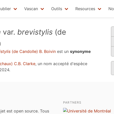
ublier
Vascan
Outils
Resources
No
a
var.
brevistylis
(de
n
stylis
(de Candolle) B. Boivin
est un
synonyme
chaux) C.B. Clarke
, un nom accepté d'espèce
 2024
.
PARTNERS
jet est open source. Tous