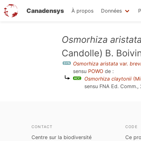
Canadensys
À propos
Données
P
Aller
Osmorhiza aristat
au
Candolle) B. Boivi
contenu
principal
Osmorhiza aristata
var.
brevi
sensu
POWO
de :
Osmorhiza claytonii
(Mi
sensu
FNA Ed. Comm.,
CONTACT
CODE
Centre sur la biodiversité
Ce pro