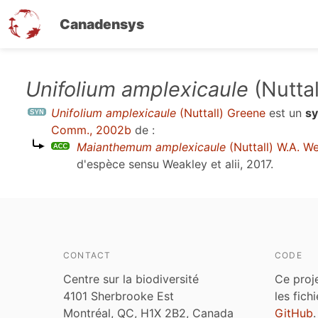
Canadensys
Aller
Unifolium amplexicaule
(Nutta
au
Unifolium amplexicaule
(Nuttall) Greene
est un
s
contenu
Comm., 2002b
de :
principal
Maianthemum amplexicaule
(Nuttall) W.A. W
d'espèce sensu
Weakley et alii, 2017
.
CONTACT
CODE
Centre sur la biodiversité
Ce proj
4101 Sherbrooke Est
les fich
Montréal, QC, H1X 2B2, Canada
GitHub
.