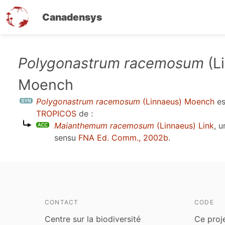
Canadensys
Aller
Polygonastrum racemosum
(L
au
Moench
contenu
principal
Polygonastrum racemosum
(Linnaeus) Moench
es
TROPICOS
de :
Maianthemum racemosum
(Linnaeus) Link
, 
sensu
FNA Ed. Comm., 2002b
.
CONTACT
CODE
Centre sur la biodiversité
Ce proj