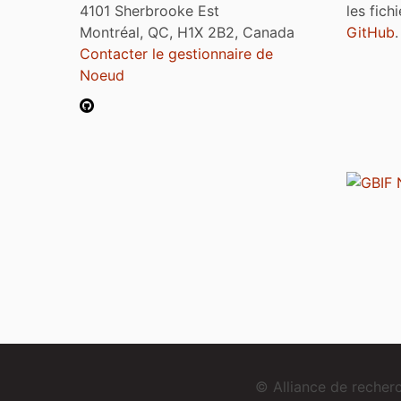
4101 Sherbrooke Est
les fich
Montréal, QC, H1X 2B2, Canada
GitHub
.
Contacter le gestionnaire de
Noeud
© Alliance de reche