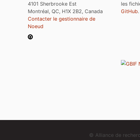
4101 Sherbrooke Est
les fich
Montréal, QC, H1X 2B2, Canada
GitHub
.
Contacter le gestionnaire de
Noeud
© Alliance de reche