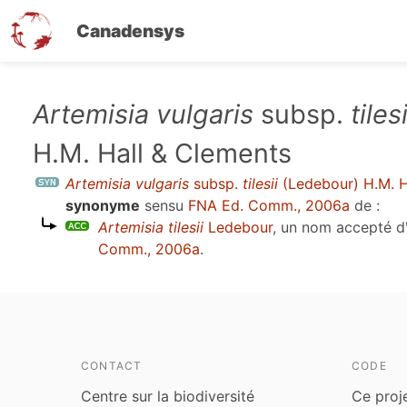
Canadensys
Aller
Artemisia vulgaris
subsp.
tilesi
au
H.M. Hall & Clements
contenu
principal
Artemisia vulgaris
subsp.
tilesii
(Ledebour) H.M. H
synonyme
sensu
FNA Ed. Comm., 2006a
de :
Artemisia tilesii
Ledebour
, un nom accepté 
Comm., 2006a
.
CONTACT
CODE
Centre sur la biodiversité
Ce proj