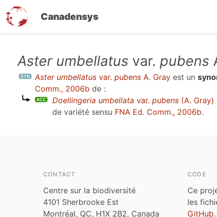
Canadensys
Aller
Aster umbellatus
var.
pubens
A
au
Aster umbellatus
var.
pubens
A. Gray
est un
syn
contenu
Comm., 2006b
de :
principal
Doellingeria umbellata
var.
pubens
(A. Gray) 
de variété sensu
FNA Ed. Comm., 2006b
.
CONTACT
CODE
Centre sur la biodiversité
Ce proj
4101 Sherbrooke Est
les fich
Montréal, QC, H1X 2B2, Canada
GitHub
.