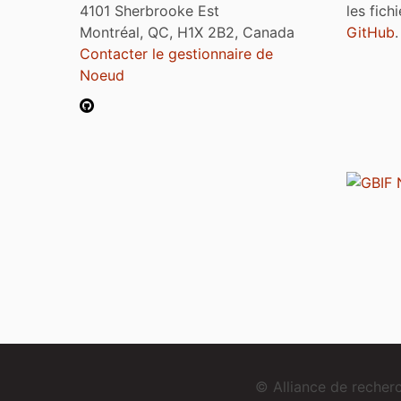
4101 Sherbrooke Est
les fich
Montréal, QC, H1X 2B2, Canada
GitHub
.
Contacter le gestionnaire de
Noeud
© Alliance de reche