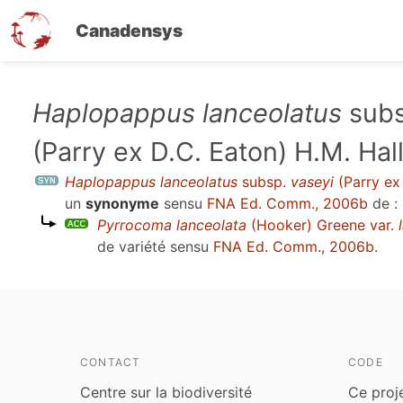
Canadensys
Aller
Haplopappus lanceolatus
sub
au
(Parry ex D.C. Eaton) H.M. Hal
contenu
principal
Haplopappus lanceolatus
subsp.
vaseyi
(Parry ex 
un
synonyme
sensu
FNA Ed. Comm., 2006b
de :
Pyrrocoma lanceolata
(Hooker) Greene var.
de variété sensu
FNA Ed. Comm., 2006b
.
CONTACT
CODE
Centre sur la biodiversité
Ce proj