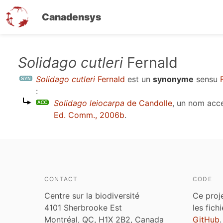
Canadensys
Aller
Solidago cutleri
Fernald
au
Solidago cutleri
Fernald
est un
synonyme
sensu
contenu
:
principal
Solidago leiocarpa
de Candolle
, un nom acc
Ed. Comm., 2006b
.
CONTACT
CODE
Centre sur la biodiversité
Ce proj
4101 Sherbrooke Est
les fich
Montréal, QC, H1X 2B2, Canada
GitHub
.