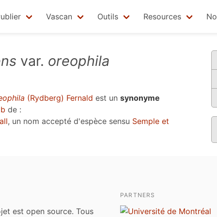
ublier
Vascan
Outils
Resources
No
ens
var.
oreophila
eophila
(Rydberg) Fernald
est un
synonyme
6b
de :
all
, un nom accepté d'espèce sensu
Semple et
PARTNERS
jet est open source. Tous