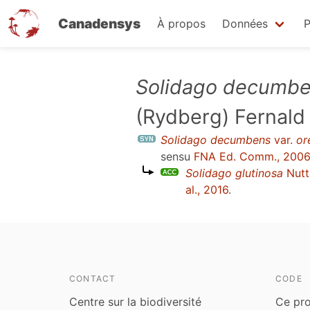
Canadensys
À propos
Données
P
Aller
Solidago decumb
au
(Rydberg) Fernald
contenu
principal
Solidago decumbens
var.
or
sensu
FNA Ed. Comm., 200
Solidago glutinosa
Nutt
al., 2016
.
CONTACT
CODE
Centre sur la biodiversité
Ce pro