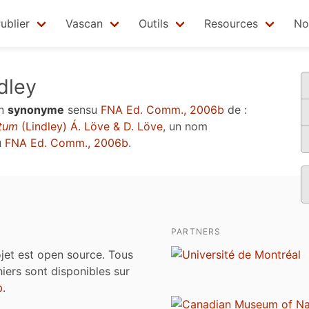
ublier
Vascan
Outils
Resources
No
dley
un
synonyme
sensu
FNA Ed. Comm., 2006b
de :
atum
(Lindley) Á. Löve & D. Löve
, un nom
u
FNA Ed. Comm., 2006b
.
PARTNERS
jet est open source. Tous
chiers sont disponibles sur
b
.