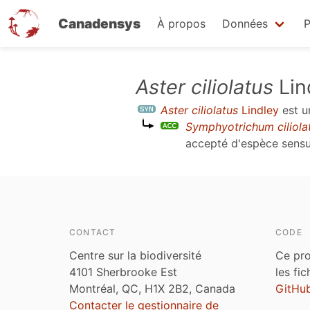
Canadensys
À propos
Données
P
Aller
Aster ciliolatus
Lin
au
Aster ciliolatus
Lindley
est 
contenu
Symphyotrichum ciliol
principal
accepté d'espèce sens
CONTACT
CODE
Centre sur la biodiversité
Ce pro
4101 Sherbrooke Est
les fi
Montréal, QC, H1X 2B2, Canada
GitHu
Contacter le gestionnaire de