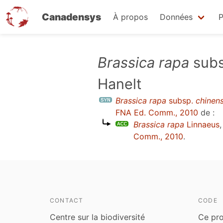
Canadensys
À propos
Données
P
Aller
Brassica rapa
sub
au
Hanelt
contenu
principal
Brassica rapa
subsp.
chinens
FNA Ed. Comm., 2010
de :
Brassica rapa
Linnaeus
Comm., 2010
.
CONTACT
CODE
Centre sur la biodiversité
Ce pro