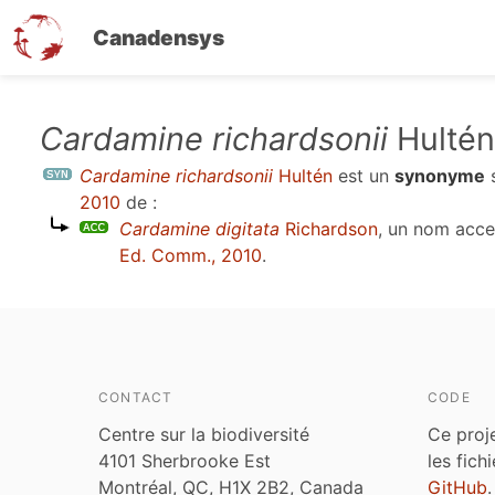
Canadensys
Aller
Cardamine richardsonii
Hultén
au
Cardamine richardsonii
Hultén
est un
synonyme
contenu
2010
de :
principal
Cardamine digitata
Richardson
, un nom acc
Ed. Comm., 2010
.
CONTACT
CODE
Centre sur la biodiversité
Ce proj
4101 Sherbrooke Est
les fich
Montréal, QC, H1X 2B2, Canada
GitHub
.