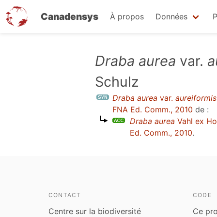
Canadensys
À propos
Données
P
Aller
Draba aurea
var.
a
au
Schulz
contenu
principal
Draba aurea
var.
aureiformis
FNA Ed. Comm., 2010
de :
Draba aurea
Vahl ex H
Ed. Comm., 2010
.
CONTACT
CODE
Centre sur la biodiversité
Ce pro