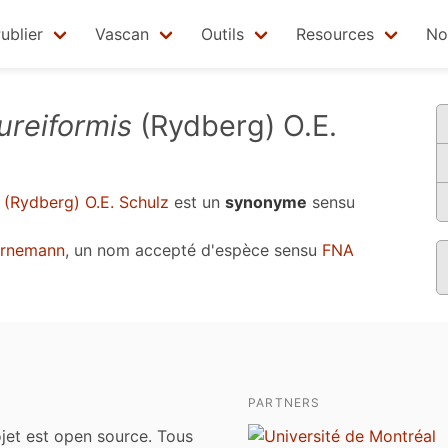
ublier
Vascan
Outils
Resources
No
ureiformis
(Rydberg) O.E.
(Rydberg) O.E. Schulz
est un
synonyme
sensu
ornemann
, un nom accepté d'espèce sensu
FNA
PARTNERS
jet est open source. Tous