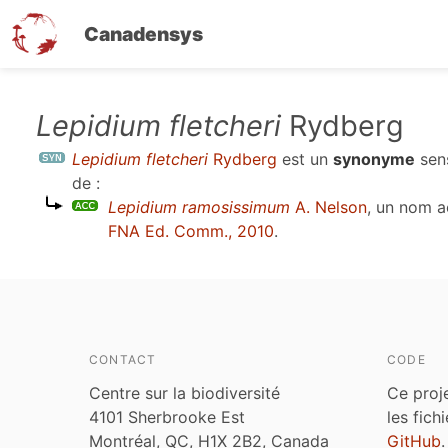
Canadensys
Aller
Lepidium fletcheri
Rydberg
au
Lepidium fletcheri
Rydberg
est un
synonyme
sen
contenu
de :
principal
Lepidium ramosissimum
A. Nelson
, un nom 
FNA Ed. Comm., 2010
.
CONTACT
CODE
Centre sur la biodiversité
Ce proj
4101 Sherbrooke Est
les fich
Montréal, QC, H1X 2B2, Canada
GitHub
.