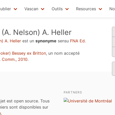
ublier
Vascan
Outils
Resources
No
(A. Nelson) A. Heller
) A. Heller
est un
synonyme
sensu
FNA Ed.
oker) Bessey ex Britton
, un nom accepté
. Comm., 2010
.
PARTNERS
jet est open source. Tous
chiers sont disponibles sur
b
.