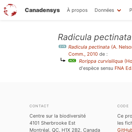
Canadensys
À propos
Données
P
Aller
Radicula pectinata
au
Radicula pectinata
(A. Nelson
contenu
Comm., 2010
de :
principal
Rorippa curvisiliqua
(Ho
d'espèce sensu
FNA Ed
CONTACT
CODE
Centre sur la biodiversité
Ce pro
4101 Sherbrooke Est
les fi
Montréal, QC, H1X 2B2, Canada
GitHu