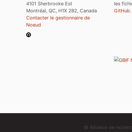
4101 Sherbrooke Est
les fich
Montréal, QC, H1X 2B2, Canada
GitHub
.
Contacter le gestionnaire de
Noeud
© Alliance de reche