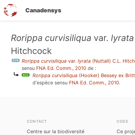
Canadensys
Aller
Rorippa curvisiliqua
var.
lyrata
au
Hitchcock
contenu
principal
Rorippa curvisiliqua
var.
lyrata
(Nuttall) C.L. Hitc
sensu
FNA Ed. Comm., 2010
de :
Rorippa curvisiliqua
(Hooker) Bessey ex Brit
d'espèce sensu
FNA Ed. Comm., 2010
.
CONTACT
CODE
Centre sur la biodiversité
Ce proj