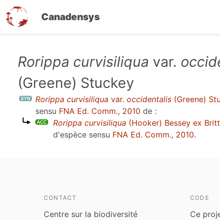
Canadensys
Aller
Rorippa curvisiliqua
var.
occid
au
(Greene) Stuckey
contenu
principal
Rorippa curvisiliqua
var.
occidentalis
(Greene) St
sensu
FNA Ed. Comm., 2010
de :
Rorippa curvisiliqua
(Hooker) Bessey ex Brit
d'espèce sensu
FNA Ed. Comm., 2010
.
CONTACT
CODE
Centre sur la biodiversité
Ce proj