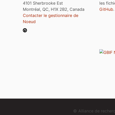
4101 Sherbrooke Est
les fich
Montréal, QC, H1X 2B2, Canada
GitHub
.
Contacter le gestionnaire de
Noeud
© Alliance de reche