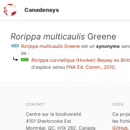
Canadensys
Aller
Rorippa multicaulis
Greene
au
Rorippa multicaulis
Greene
est un
synonyme
sen
contenu
de :
principal
Rorippa curvisiliqua
(Hooker) Bessey ex Brit
d'espèce sensu
FNA Ed. Comm., 2010
.
CONTACT
CODE
Centre sur la biodiversité
Ce proj
4101 Sherbrooke Est
les fich
Montréal, QC, H1X 2B2, Canada
GitHub
.