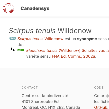
Canadensys
Aller
Scirpus tenuis
Willdenow
au
Scirpus tenuis
Willdenow
est un
synonyme
sens
contenu
de :
principal
Eleocharis tenuis
(Willdenow) Schultes var.
t
variété sensu
FNA Ed. Comm., 2002a
.
CONTACT
CODE
Centre sur la biodiversité
Ce proj
4101 Sherbrooke Est
les fich
Montréal, QC, H1X 2B2, Canada
GitHub
.