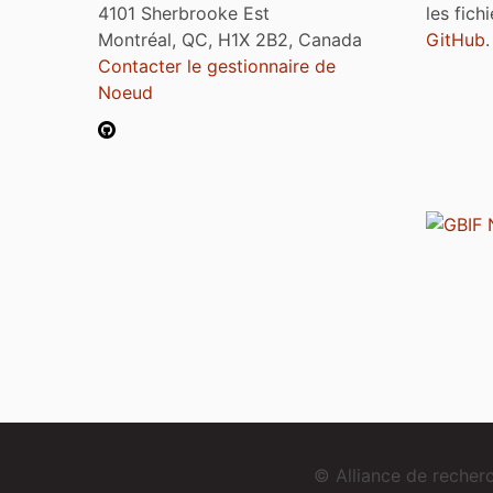
4101 Sherbrooke Est
les fich
Montréal, QC, H1X 2B2, Canada
GitHub
.
Contacter le gestionnaire de
Noeud
© Alliance de reche