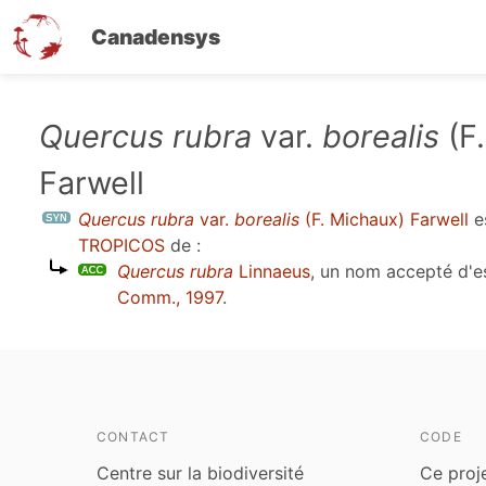
Canadensys
Aller
Quercus rubra
var.
borealis
(F
au
Farwell
contenu
principal
Quercus rubra
var.
borealis
(F. Michaux) Farwell
e
TROPICOS
de :
Quercus rubra
Linnaeus
, un nom accepté d'
Comm., 1997
.
CONTACT
CODE
Centre sur la biodiversité
Ce proj