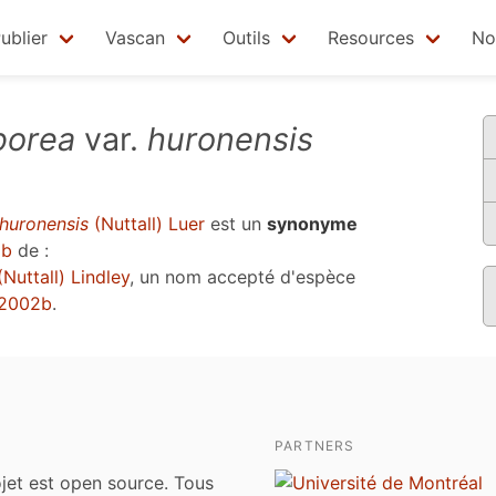
ublier
Vascan
Outils
Resources
No
borea
var.
huronensis
huronensis
(Nuttall) Luer
est un
synonyme
2b
de :
Nuttall) Lindley
, un nom accepté d'espèce
 2002b
.
PARTNERS
jet est open source. Tous