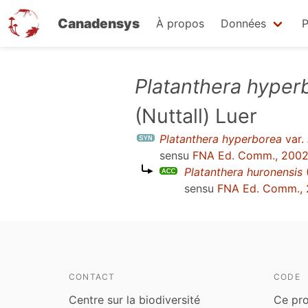
Canadensys
À propos
Données
P
Aller
Platanthera hyper
au
(Nuttall) Luer
contenu
principal
Platanthera hyperborea
var.
sensu
FNA Ed. Comm., 200
Platanthera huronensis
(
sensu
FNA Ed. Comm.,
CONTACT
CODE
Centre sur la biodiversité
Ce pro