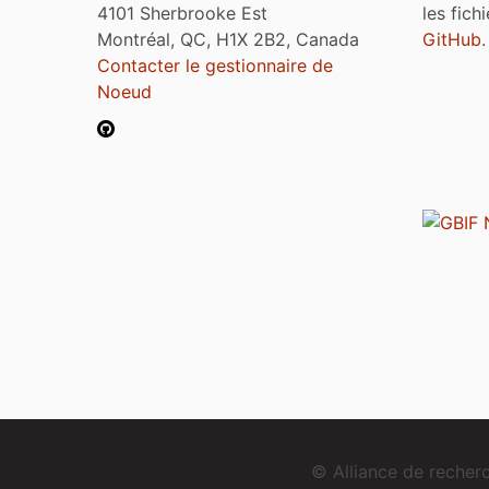
4101 Sherbrooke Est
les fich
Montréal, QC, H1X 2B2, Canada
GitHub
.
Contacter le gestionnaire de
Noeud
© Alliance de reche