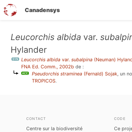
Canadensys
Aller
Leucorchis albida
var.
subalpi
au
Hylander
contenu
principal
Leucorchis albida
var.
subalpina
(Neuman) Hylan
FNA Ed. Comm., 2002b
de :
Pseudorchis straminea
(Fernald) Sojak
, un n
TROPICOS
.
CONTACT
CODE
Centre sur la biodiversité
Ce proj